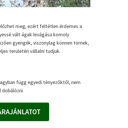
 előzhet meg, ezért feltétlen érdemes a
lyessé vált ágak levágása komoly
lemzően gyengék, viszonylag können törnek,
jes területén vállalni tudjuk.
 nagyban függ egyedi tényezőktől, nem
 dobálózni.
ÁRAJÁNLATOT