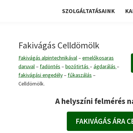
SZOLGÁLTATÁSAINK
KA
Fakivágás Celldömölk
Fakivágás alpintechnikával
–
emelőkosaras
daruval
–
fadöntés
–
bozótirtás
–
ágdarálás
–
fakivágási engedély
–
fűkaszálás
–
Celldömölk.
A helyszíni felmérés 
FAKIVÁGÁS ÁRA 