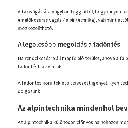
A fakivágás ára nagyban függ attól, hogy milyen tec
emelőkosaras vágás / alpintechnika), valamint attó
megközelíthető.
A legolcsóbb megoldás a fadöntés
Ha rendelkezésre áll megfelelő terület, ahova a fa
fadöntést javasoljuk.
A fadöntés körültekintő tervezést igényel. Ilyen te
dolgozunk.
Az alpintechnika mindenhol be
Az alpintechnika különösen előnyös ha nehezen megkö