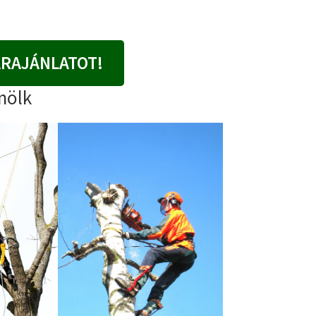
ÁRAJÁNLATOT!
mölk