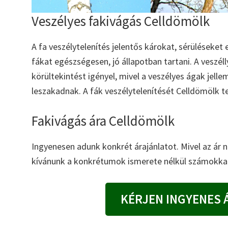
Veszélyes fakivágás Celldömölk
A fa veszélytelenítés jelentős károkat, sérüléseket
fákat egészségesen, jó állapotban tartani. A veszél
körültekintést igényel, mivel a veszélyes ágak jel
leszakadnak. A fák veszélytelenítését Celldömölk tel
Fakivágás ára Celldömölk
Ingyenesen adunk konkrét árajánlatot. Mivel az ár
kívánunk a konkrétumok ismerete nélkül számokkal
KÉRJEN INGYENES 