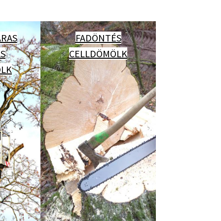
RAS
FADÖNTÉS
ÁS
CELLDÖMÖLK
ÖLK