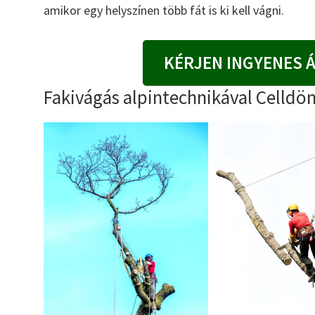
amikor egy helyszínen több fát is ki kell vágni.
KÉRJEN INGYENES 
Fakivágás alpintechnikával Celldö