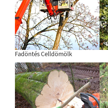
Fadöntés Celldömölk