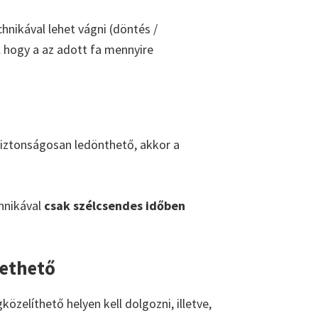
hnikával lehet vágni (döntés /
l hogy a az adott fa mennyire
 biztonságosan ledönthető, akkor a
chnikával
csak szélcsendes időben
vethető
zelíthető helyen kell dolgozni, illetve,