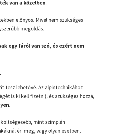
eték van a közelben
.
ztekben előnyös. Mivel nem szükséges
gyszerűbb megoldás.
ak egy fáról van szó, és ezért nem
l
 tesz lehetővé. Az alpintechnikához
gét is ki kell fizetni), és szükséges hozzá,
gyen.
l költségesebb, mint szimplán
nkáknál éri meg, vagy olyan esetben,