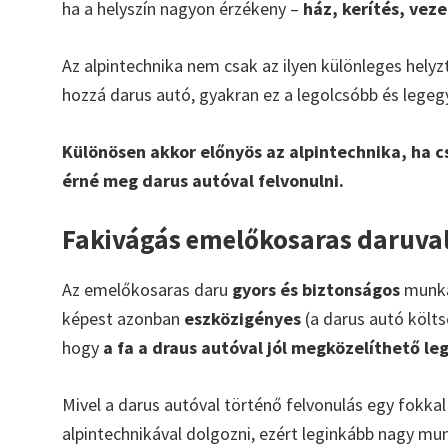
ha a helyszín nagyon érzékeny –
ház, kerítés, vez
Az alpintechnika nem csak az ilyen különleges hely
hozzá darus autó, gyakran ez a legolcsóbb és lege
Különösen akkor előnyös az alpintechnika, ha cs
érné meg darus autóval felvonulni.
Fakivágás emelőkosaras daruva
Az emelőkosaras daru
gyors és biztonságos
munkát
képest azonban
eszközigényes
(a darus autó költsé
hogy
a fa a draus autóval jól megközelíthető le
Mivel a darus autóval történő felvonulás egy fokka
alpintechnikával dolgozni, ezért leginkább nagy mu